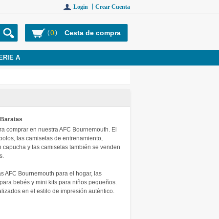
Login 丨
Crear Cuenta
0
Cesta de compra
(
)
ERIE A
 Baratas
ra comprar en nuestra AFC Bournemouth. El
polos, las camisetas de entrenamiento,
n capucha y las camisetas también se venden
s.
 AFC Bournemouth para el hogar, las
a para bebés y mini kits para niños pequeños.
zados en el estilo de impresión auténtico.