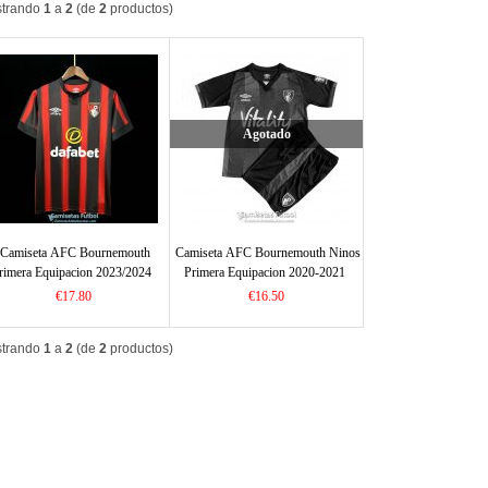
trando
1
a
2
(de
2
productos)
Agotado
Camiseta AFC Bournemouth
Camiseta AFC Bournemouth Ninos
rimera Equipacion 2023/2024
Primera Equipacion 2020-2021
€17.80
€16.50
trando
1
a
2
(de
2
productos)