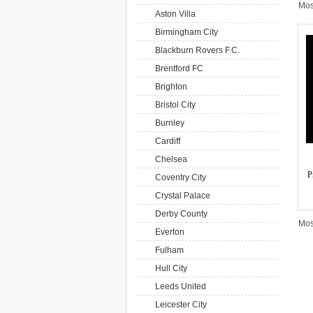
Mos
Aston Villa
Birmingham City
Blackburn Rovers F.C.
Brentford FC
Brighton
Bristol City
Burnley
Cardiff
Chelsea
P
Coventry City
Crystal Palace
Derby County
Mos
Everton
Fulham
Hull City
Leeds United
Leicester City