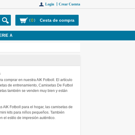
Login 丨
Crear Cuenta
0
Cesta de compra
(
)
ERIE A
s
 comprar en nuestra AIK Fotboll. El artículo
isetas de entrenamiento, Camisetas De Futbol
setas también se venden muy bien y están
IK Fotboll para el hogar, las camisetas de
y mini kits para niños pequeños. También
el estilo de impresión auténtico.