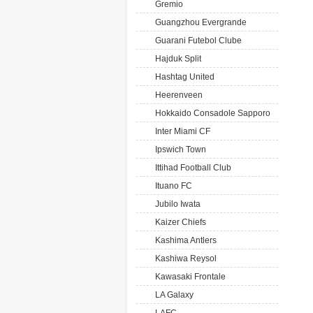
Gremio
Guangzhou Evergrande
Guarani Futebol Clube
Hajduk Split
Hashtag United
Heerenveen
Hokkaido Consadole Sapporo
Inter Miami CF
Ipswich Town
Ittihad Football Club
Ituano FC
Jubilo Iwata
Kaizer Chiefs
Kashima Antlers
Kashiwa Reysol
Kawasaki Frontale
LA Galaxy