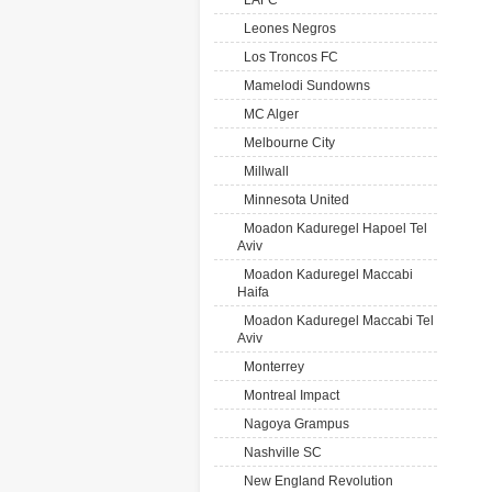
LAFC
Leones Negros
Los Troncos FC
Mamelodi Sundowns
MC Alger
Melbourne City
Millwall
Minnesota United
Moadon Kaduregel Hapoel Tel
Aviv
Moadon Kaduregel Maccabi
Haifa
Moadon Kaduregel Maccabi Tel
Aviv
Monterrey
Montreal Impact
Nagoya Grampus
Nashville SC
New England Revolution