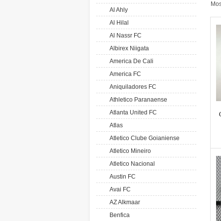
Mos
Al Ahly
Al Hilal
Al Nassr FC
Albirex Niigata
America De Cali
America FC
Aniquiladores FC
Athletico Paranaense
Atlanta United FC
Atlas
Atletico Clube Goianiense
Atletico Mineiro
Atletico Nacional
Austin FC
Avai FC
AZ Alkmaar
Benfica