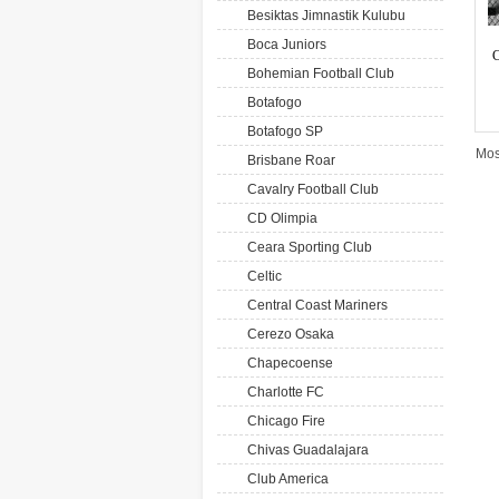
Besiktas Jimnastik Kulubu
Boca Juniors
C
Bohemian Football Club
Botafogo
Botafogo SP
Mos
Brisbane Roar
Cavalry Football Club
CD Olimpia
Ceara Sporting Club
Celtic
Central Coast Mariners
Cerezo Osaka
Chapecoense
Charlotte FC
Chicago Fire
Chivas Guadalajara
Club America