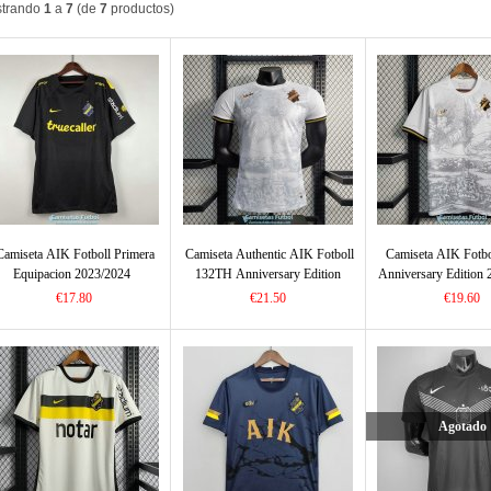
trando
1
a
7
(de
7
productos)
Camiseta AIK Fotboll Primera
Camiseta Authentic AIK Fotboll
Camiseta AIK Fotb
Equipacion 2023/2024
132TH Anniversary Edition
Anniversary Edition
2023/2024
€17.80
€21.50
€19.60
Agotado