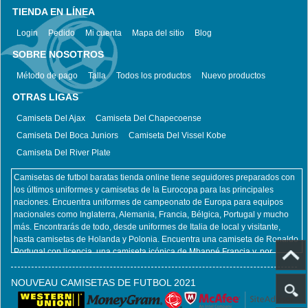
TIENDA EN LÍNEA
Login
Pedido
Mi cuenta
Mapa del sitio
Blog
SOBRE NOSOTROS
Método de pago
Talla
Todos los productos
Nuevo productos
OTRAS LIGAS
Camiseta Del Ajax
Camiseta Del Chapecoense
Camiseta Del Boca Juniors
Camiseta Del Vissel Kobe
Camiseta Del River Plate
Camisetas de futbol baratas tienda online tiene seguidores preparados con
los últimos uniformes y camisetas de la Eurocopa para las principales
naciones. Encuentra uniformes de campeonato de Europa para equipos
nacionales como Inglaterra, Alemania, Francia, Bélgica, Portugal y mucho
más. Encontrarás de todo, desde uniformes de Italia de local y visitante,
hasta camisetas de Holanda y Polonia. Encuentra una camiseta de Ronaldo
Portugal con licencia, una camiseta icónica de Mbappé Francia y, por
supuesto, una camiseta de Zlatan Ibrahimovic Suecia. No importa qué
equipo nacional y jugador pretenda apoyar en la Euro, Camisetas de futbol
NOUVEAU CAMISETAS DE FUTBOL 2021
baratas tienda online lo tiene cubierto. Al mismo tiempo, también ofrecemos
todos los productos del club, incluidas camisetas retro futbol, ​​camisetas