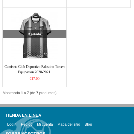
Agotado
Camiseta Club Deportivo Palestino Tercera
Equipacion 2020-2021
€17.00
Mostrando
1
a
7
(de
7
productos)
TIENDA EN LÍNEA
Login
Pedido
Mi cuenta
Mapa del sitio
Blog
SOBRE NOSOTROS