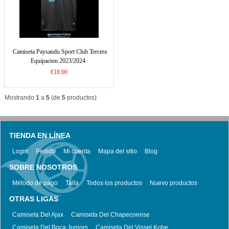
Camiseta Paysandu Sport Club Tercera
Equipacion 2023/2024
€18.00
Mostrando
1
a
5
(de
5
productos)
TIENDA EN LÍNEA
Login
Pedido
Mi cuenta
Mapa del sitio
Blog
SOBRE NOSOTROS
Método de pago
Talla
Todos los productos
Nuevo productos
OTRAS LIGAS
Camiseta Del Ajax
Camiseta Del Chapecoense
Camiseta Del Boca Juniors
Camiseta Del Vissel Kobe