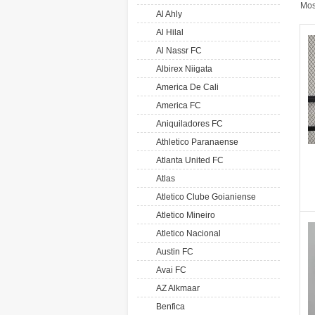
Mos
Al Ahly
Al Hilal
Al Nassr FC
Albirex Niigata
America De Cali
America FC
Aniquiladores FC
Athletico Paranaense
Atlanta United FC
Atlas
Atletico Clube Goianiense
Atletico Mineiro
Atletico Nacional
Austin FC
Avai FC
AZ Alkmaar
Benfica