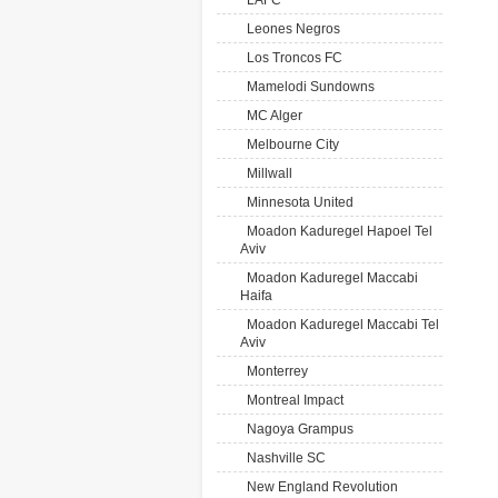
LAFC
Leones Negros
Los Troncos FC
Mamelodi Sundowns
MC Alger
Melbourne City
Millwall
Minnesota United
Moadon Kaduregel Hapoel Tel
Aviv
Moadon Kaduregel Maccabi
Haifa
Moadon Kaduregel Maccabi Tel
Aviv
Monterrey
Montreal Impact
Nagoya Grampus
Nashville SC
New England Revolution