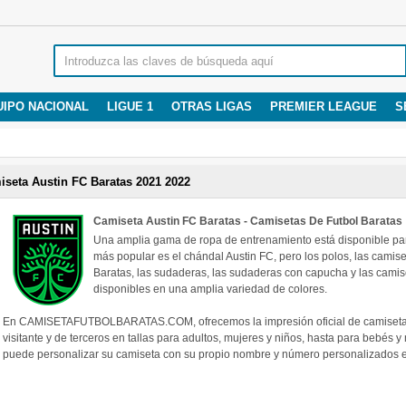
UIPO NACIONAL
LIGUE 1
OTRAS LIGAS
PREMIER LEAGUE
S
iseta Austin FC Baratas 2021 2022
Camiseta Austin FC Baratas - Camisetas De Futbol Baratas
Una amplia gama de ropa de entrenamiento está disponible para
más popular es el chándal Austin FC, pero los polos, las cami
Baratas, las sudaderas, las sudaderas con capucha y las cami
disponibles en una amplia variedad de colores.
En CAMISETAFUTBOLBARATAS.COM, ofrecemos la impresión oficial de camisetas A
visitante y de terceros en tallas para adultos, mujeres y niños, hasta para bebés 
puede personalizar su camiseta con su propio nombre y número personalizados en 