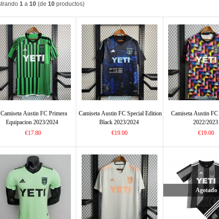
trando
1
a
10
(de
10
productos)
Camiseta Austin FC Primera
Camiseta Austin FC Special Edition
Camiseta Austin FC
Equipacion 2023/2024
Black 2023/2024
2022/2023
€17.80
€19.00
€19.00
Agotado