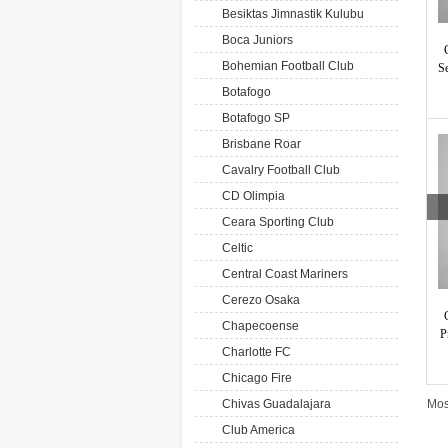
Besiktas Jimnastik Kulubu
Boca Juniors
Bohemian Football Club
S
Botafogo
Botafogo SP
Brisbane Roar
Cavalry Football Club
CD Olimpia
Ceara Sporting Club
Celtic
Central Coast Mariners
Cerezo Osaka
Chapecoense
P
Charlotte FC
Chicago Fire
Chivas Guadalajara
Mos
Club America