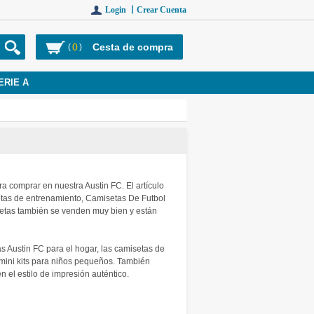
Login 丨
Crear Cuenta
0
Cesta de compra
(
)
ERIE A
 comprar en nuestra Austin FC. El artículo
setas de entrenamiento, Camisetas De Futbol
setas también se venden muy bien y están
ustin FC para el hogar, las camisetas de
y mini kits para niños pequeños. También
el estilo de impresión auténtico.