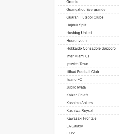
Gremio
Guangzhou Evergrande
Guarani Futebol Clube
Hajduk Split
Hashtag United
Heerenveen
Hokkaido Consadole Sapporo
Inter Miami CF
Ipswich Town
Ittihad Football Club
Ituano FC
Jubilo Iwata
Kaizer Chiefs
Kashima Antlers
Kashiwa Reysol
Kawasaki Frontale
LA Galaxy