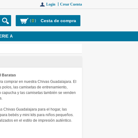
Login 丨
Crear Cuenta
0
Cesta de compra
(
)
ERIE A
l Baratas
ra comprar en nuestra Chivas Guadalajara. El
s polos, las camisetas de entrenamiento,
n capucha y las camisetas también se venden
s.
Chivas Guadalajara para el hogar, las
a para bebés y mini kits para niños pequeños.
zados en el estilo de impresión auténtico.