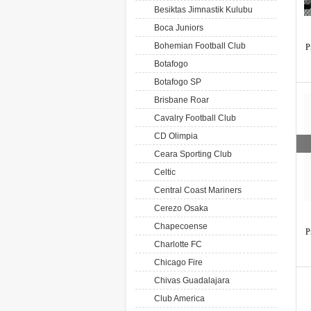
Besiktas Jimnastik Kulubu
Boca Juniors
Bohemian Football Club
P
Botafogo
Botafogo SP
Brisbane Roar
Cavalry Football Club
CD Olimpia
Ceara Sporting Club
Celtic
Central Coast Mariners
Cerezo Osaka
Chapecoense
P
Charlotte FC
Chicago Fire
Chivas Guadalajara
Club America