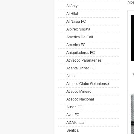
Mos
Al Ahly
Al Hilal
Al Nassr FC
Albirex Niigata
America De Cali
America FC
Aniquiladores FC
Athletico Paranaense
Atlanta United FC
H
Atlas
Atletico Clube Goianiense
Atletico Mineiro
Atletico Nacional
Austin FC
Avai FC
AZ Alkmaar
Benfica