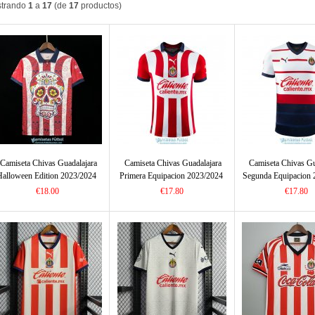
trando
1
a
17
(de
17
productos)
Camiseta Chivas Guadalajara
Camiseta Chivas Guadalajara
Camiseta Chivas Gu
alloween Edition 2023/2024
Primera Equipacion 2023/2024
Segunda Equipacion 
€18.00
€17.80
€17.80