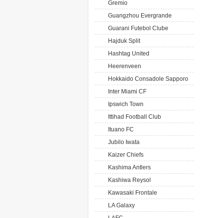
Gremio
Guangzhou Evergrande
Guarani Futebol Clube
Hajduk Split
Hashtag United
Heerenveen
Hokkaido Consadole Sapporo
Inter Miami CF
Ipswich Town
Ittihad Football Club
Ituano FC
Jubilo Iwata
Kaizer Chiefs
Kashima Antlers
Kashiwa Reysol
Kawasaki Frontale
LA Galaxy