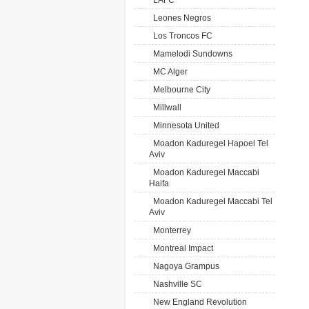
LAFC
Leones Negros
Los Troncos FC
Mamelodi Sundowns
MC Alger
Melbourne City
Millwall
Minnesota United
Moadon Kaduregel Hapoel Tel
Aviv
Moadon Kaduregel Maccabi
Haifa
Moadon Kaduregel Maccabi Tel
Aviv
Monterrey
Montreal Impact
Nagoya Grampus
Nashville SC
New England Revolution