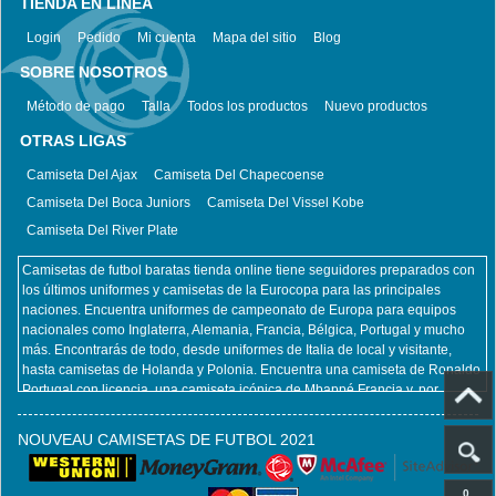
TIENDA EN LÍNEA
Login
Pedido
Mi cuenta
Mapa del sitio
Blog
SOBRE NOSOTROS
Método de pago
Talla
Todos los productos
Nuevo productos
OTRAS LIGAS
Camiseta Del Ajax
Camiseta Del Chapecoense
Camiseta Del Boca Juniors
Camiseta Del Vissel Kobe
Camiseta Del River Plate
Camisetas de futbol baratas tienda online tiene seguidores preparados con
los últimos uniformes y camisetas de la Eurocopa para las principales
naciones. Encuentra uniformes de campeonato de Europa para equipos
nacionales como Inglaterra, Alemania, Francia, Bélgica, Portugal y mucho
más. Encontrarás de todo, desde uniformes de Italia de local y visitante,
hasta camisetas de Holanda y Polonia. Encuentra una camiseta de Ronaldo
Portugal con licencia, una camiseta icónica de Mbappé Francia y, por
supuesto, una camiseta de Zlatan Ibrahimovic Suecia. No importa qué
equipo nacional y jugador pretenda apoyar en la Euro, Camisetas de futbol
NOUVEAU CAMISETAS DE FUTBOL 2021
baratas tienda online lo tiene cubierto. Al mismo tiempo, también ofrecemos
todos los productos del club, incluidas camisetas retro futbol, ​​camisetas
futbol niños, camisetas futbol mujeres. camisetafutbolbaratas.com
0