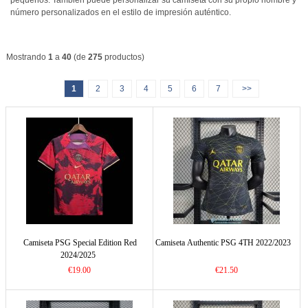
pequeños. También puede personalizar su camiseta con su propio nombre y
número personalizados en el estilo de impresión auténtico.
Mostrando
1
a
40
(de
275
productos)
1
2
3
4
5
6
7
>>
Camiseta PSG Special Edition Red
Camiseta Authentic PSG 4TH 2022/2023
2024/2025
€19.00
€21.50