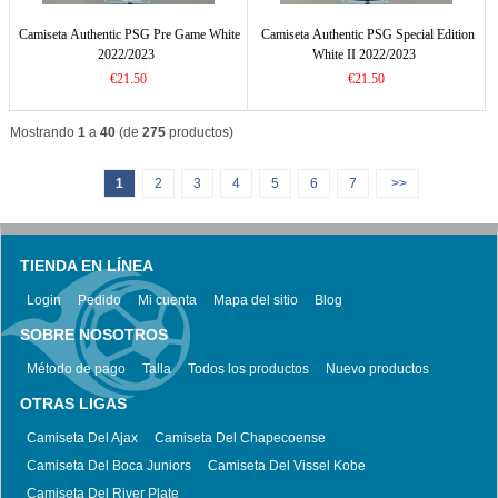
Camiseta Authentic PSG Pre Game White
Camiseta Authentic PSG Special Edition
2022/2023
White II 2022/2023
€21.50
€21.50
Mostrando
1
a
40
(de
275
productos)
1
2
3
4
5
6
7
>>
TIENDA EN LÍNEA
Login
Pedido
Mi cuenta
Mapa del sitio
Blog
SOBRE NOSOTROS
Método de pago
Talla
Todos los productos
Nuevo productos
OTRAS LIGAS
Camiseta Del Ajax
Camiseta Del Chapecoense
Camiseta Del Boca Juniors
Camiseta Del Vissel Kobe
Camiseta Del River Plate