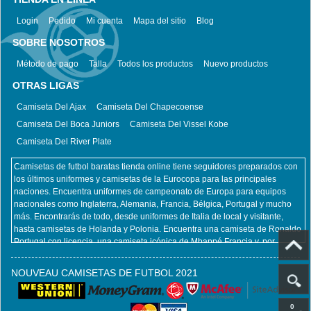
Login
Pedido
Mi cuenta
Mapa del sitio
Blog
SOBRE NOSOTROS
Método de pago
Talla
Todos los productos
Nuevo productos
OTRAS LIGAS
Camiseta Del Ajax
Camiseta Del Chapecoense
Camiseta Del Boca Juniors
Camiseta Del Vissel Kobe
Camiseta Del River Plate
Camisetas de futbol baratas tienda online tiene seguidores preparados con
los últimos uniformes y camisetas de la Eurocopa para las principales
naciones. Encuentra uniformes de campeonato de Europa para equipos
nacionales como Inglaterra, Alemania, Francia, Bélgica, Portugal y mucho
más. Encontrarás de todo, desde uniformes de Italia de local y visitante,
hasta camisetas de Holanda y Polonia. Encuentra una camiseta de Ronaldo
Portugal con licencia, una camiseta icónica de Mbappé Francia y, por
supuesto, una camiseta de Zlatan Ibrahimovic Suecia. No importa qué
equipo nacional y jugador pretenda apoyar en la Euro, Camisetas de futbol
NOUVEAU CAMISETAS DE FUTBOL 2021
baratas tienda online lo tiene cubierto. Al mismo tiempo, también ofrecemos
todos los productos del club, incluidas camisetas retro futbol, ​​camisetas
futbol niños, camisetas futbol mujeres. camisetafutbolbaratas.com
0