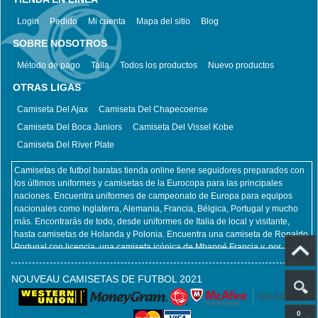
Login
Pedido
Mi cuenta
Mapa del sitio
Blog
SOBRE NOSOTROS
Método de pago
Talla
Todos los productos
Nuevo productos
OTRAS LIGAS
Camiseta Del Ajax
Camiseta Del Chapecoense
Camiseta Del Boca Juniors
Camiseta Del Vissel Kobe
Camiseta Del River Plate
Camisetas de futbol baratas tienda online tiene seguidores preparados con
los últimos uniformes y camisetas de la Eurocopa para las principales
naciones. Encuentra uniformes de campeonato de Europa para equipos
nacionales como Inglaterra, Alemania, Francia, Bélgica, Portugal y mucho
más. Encontrarás de todo, desde uniformes de Italia de local y visitante,
hasta camisetas de Holanda y Polonia. Encuentra una camiseta de Ronaldo
Portugal con licencia, una camiseta icónica de Mbappé Francia y, por
supuesto, una camiseta de Zlatan Ibrahimovic Suecia. No importa qué
equipo nacional y jugador pretenda apoyar en la Euro, Camisetas de futbol
NOUVEAU CAMISETAS DE FUTBOL 2021
baratas tienda online lo tiene cubierto. Al mismo tiempo, también ofrecemos
todos los productos del club, incluidas camisetas retro futbol, ​​camisetas
futbol niños, camisetas futbol mujeres. camisetafutbolbaratas.com
0