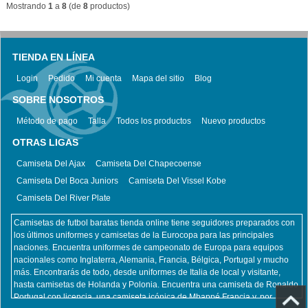
Mostrando
1
a
8
(de
8
productos)
TIENDA EN LÍNEA
Login
Pedido
Mi cuenta
Mapa del sitio
Blog
SOBRE NOSOTROS
Método de pago
Talla
Todos los productos
Nuevo productos
OTRAS LIGAS
Camiseta Del Ajax
Camiseta Del Chapecoense
Camiseta Del Boca Juniors
Camiseta Del Vissel Kobe
Camiseta Del River Plate
Camisetas de futbol baratas tienda online tiene seguidores preparados con
los últimos uniformes y camisetas de la Eurocopa para las principales
naciones. Encuentra uniformes de campeonato de Europa para equipos
nacionales como Inglaterra, Alemania, Francia, Bélgica, Portugal y mucho
más. Encontrarás de todo, desde uniformes de Italia de local y visitante,
hasta camisetas de Holanda y Polonia. Encuentra una camiseta de Ronaldo
Portugal con licencia, una camiseta icónica de Mbappé Francia y, por