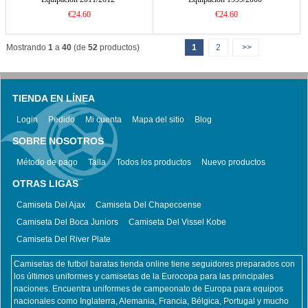
€24.60
€24.60
Mostrando
1
a
40
(de
52
productos)
1
2
>>
TIENDA EN LÍNEA
Login
Pedido
Mi cuenta
Mapa del sitio
Blog
SOBRE NOSOTROS
Método de pago
Talla
Todos los productos
Nuevo productos
OTRAS LIGAS
Camiseta Del Ajax
Camiseta Del Chapecoense
Camiseta Del Boca Juniors
Camiseta Del Vissel Kobe
Camiseta Del River Plate
Camisetas de futbol baratas tienda online tiene seguidores preparados con
los últimos uniformes y camisetas de la Eurocopa para las principales
naciones. Encuentra uniformes de campeonato de Europa para equipos
nacionales como Inglaterra, Alemania, Francia, Bélgica, Portugal y mucho