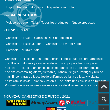
Login
Pedido
Mi cuenta
Mapa del sitio
Blog
SOBRE NOSOTROS
Método de pago
Talla
Todos los productos
Nuevo productos
OTRAS LIGAS
Camiseta Del Ajax
Camiseta Del Chapecoense
Camiseta Del Boca Juniors
Camiseta Del Vissel Kobe
Camiseta Del River Plate
Camisetas de futbol baratas tienda online tiene seguidores preparados con
los últimos uniformes y camisetas de la Eurocopa para las principales
naciones. Encuentra uniformes de campeonato de Europa para equipos
nacionales como Inglaterra, Alemania, Francia, Bélgica, Portugal y mucho
más. Encontrarás de todo, desde uniformes de Italia de local y visitante,
hasta camisetas de Holanda y Polonia. Encuentra una camiseta de Ronaldo
Portugal con licencia, una camiseta icónica de Mbappé Francia y, por
supuesto, una camiseta de Zlatan Ibrahimovic Suecia. No importa qué
equipo nacional y jugador pretenda apoyar en la Euro, Camisetas de futbol
NOUVEAU CAMISETAS DE FUTBOL 2021
baratas tienda online lo tiene cubierto. Al mismo tiempo, también ofrecemos
todos los productos del club, incluidas camisetas retro futbol, ​​camisetas
futbol niños, camisetas futbol mujeres. camisetafutbolbaratas.com
0