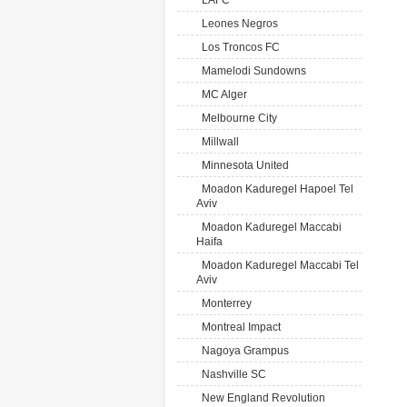
LAFC
Leones Negros
Los Troncos FC
Mamelodi Sundowns
MC Alger
Melbourne City
Millwall
Minnesota United
Moadon Kaduregel Hapoel Tel
Aviv
Moadon Kaduregel Maccabi
Haifa
Moadon Kaduregel Maccabi Tel
Aviv
Monterrey
Montreal Impact
Nagoya Grampus
Nashville SC
New England Revolution