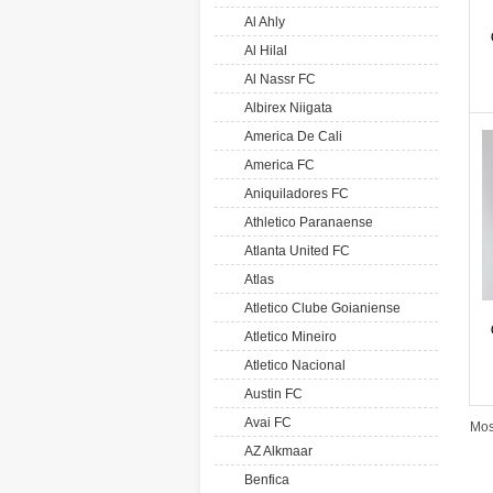
Al Ahly
Al Hilal
Al Nassr FC
Albirex Niigata
America De Cali
America FC
Aniquiladores FC
Athletico Paranaense
Atlanta United FC
Atlas
Atletico Clube Goianiense
Atletico Mineiro
Atletico Nacional
Austin FC
Avai FC
Mos
AZ Alkmaar
Benfica