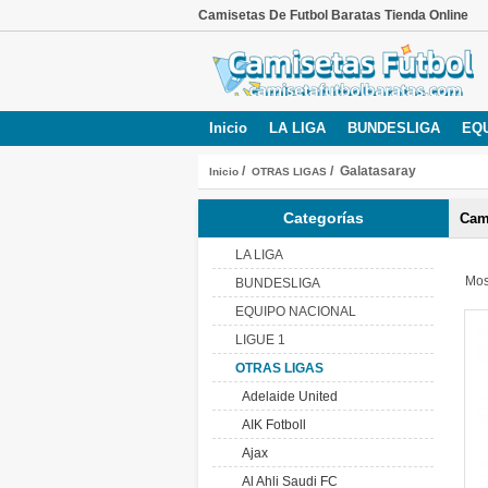
Camisetas De Futbol Baratas Tienda Online
Inicio
LA LIGA
BUNDESLIGA
EQ
/
/ Galatasaray
Inicio
OTRAS LIGAS
Categorías
Cami
LA LIGA
Mos
BUNDESLIGA
EQUIPO NACIONAL
LIGUE 1
OTRAS LIGAS
Adelaide United
AIK Fotboll
Ajax
Al Ahli Saudi FC