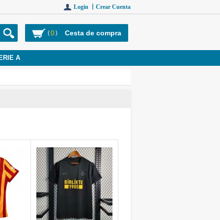
Login 丨
Crear Cuenta
0
Cesta de compra
(
)
ERIE A