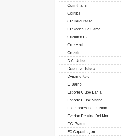
Corinthians
Coritiba
CR Belouizdad
CR Vasco Da Gama
Criciuma EC
Cruz Azul
Cruzeiro
D.C. United
Deportivo Toluca
Dynamo Kyiv
El Barrio
Esporte Clube Bahia
Esporte Clube Vitoria
Estudiantes De La Plata
Everton De Vina Del Mar
F.C. Twente
FC Copenhagen