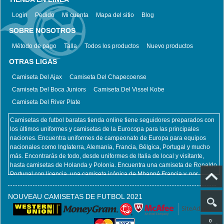
Login
Pedido
Mi cuenta
Mapa del sitio
Blog
SOBRE NOSOTROS
Método de pago
Talla
Todos los productos
Nuevo productos
OTRAS LIGAS
Camiseta Del Ajax
Camiseta Del Chapecoense
Camiseta Del Boca Juniors
Camiseta Del Vissel Kobe
Camiseta Del River Plate
Camisetas de futbol baratas tienda online tiene seguidores preparados con
los últimos uniformes y camisetas de la Eurocopa para las principales
naciones. Encuentra uniformes de campeonato de Europa para equipos
nacionales como Inglaterra, Alemania, Francia, Bélgica, Portugal y mucho
más. Encontrarás de todo, desde uniformes de Italia de local y visitante,
hasta camisetas de Holanda y Polonia. Encuentra una camiseta de Ronaldo
Portugal con licencia, una camiseta icónica de Mbappé Francia y, por
supuesto, una camiseta de Zlatan Ibrahimovic Suecia. No importa qué
equipo nacional y jugador pretenda apoyar en la Euro, Camisetas de futbol
NOUVEAU CAMISETAS DE FUTBOL 2021
baratas tienda online lo tiene cubierto. Al mismo tiempo, también ofrecemos
todos los productos del club, incluidas camisetas retro futbol, ​​camisetas
futbol niños, camisetas futbol mujeres. camisetafutbolbaratas.com
0