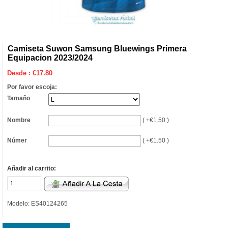
Camiseta Suwon Samsung Bluewings Primera
Equipacion 2023/2024
Desde :
€
17.80
Por favor escoja:
Tamaño
Nombre
( +€1.50 )
Númer
( +€1.50 )
Añadir al carrito:
Modelo: ES40124265