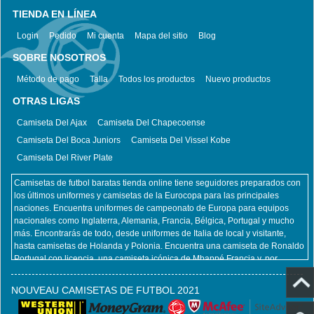
TIENDA EN LÍNEA
Login
Pedido
Mi cuenta
Mapa del sitio
Blog
SOBRE NOSOTROS
Método de pago
Talla
Todos los productos
Nuevo productos
OTRAS LIGAS
Camiseta Del Ajax
Camiseta Del Chapecoense
Camiseta Del Boca Juniors
Camiseta Del Vissel Kobe
Camiseta Del River Plate
Camisetas de futbol baratas tienda online tiene seguidores preparados con
los últimos uniformes y camisetas de la Eurocopa para las principales
naciones. Encuentra uniformes de campeonato de Europa para equipos
nacionales como Inglaterra, Alemania, Francia, Bélgica, Portugal y mucho
más. Encontrarás de todo, desde uniformes de Italia de local y visitante,
hasta camisetas de Holanda y Polonia. Encuentra una camiseta de Ronaldo
Portugal con licencia, una camiseta icónica de Mbappé Francia y, por
supuesto, una camiseta de Zlatan Ibrahimovic Suecia. No importa qué
equipo nacional y jugador pretenda apoyar en la Euro, Camisetas de futbol
NOUVEAU CAMISETAS DE FUTBOL 2021
baratas tienda online lo tiene cubierto. Al mismo tiempo, también ofrecemos
todos los productos del club, incluidas camisetas retro futbol, ​​camisetas