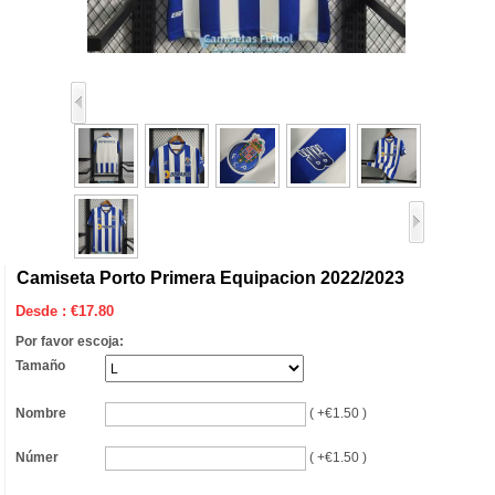
Camiseta Porto Primera Equipacion 2022/2023
Desde :
€
17.80
Por favor escoja:
Tamaño
Nombre
( +€1.50 )
Númer
( +€1.50 )