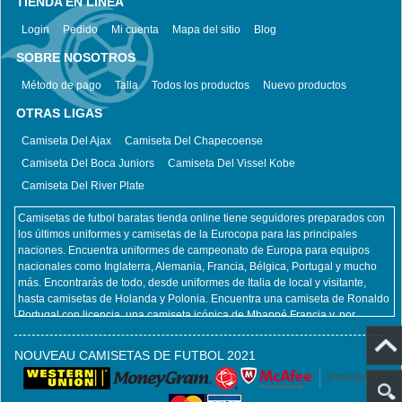
TIENDA EN LÍNEA
Login
Pedido
Mi cuenta
Mapa del sitio
Blog
SOBRE NOSOTROS
Método de pago
Talla
Todos los productos
Nuevo productos
OTRAS LIGAS
Camiseta Del Ajax
Camiseta Del Chapecoense
Camiseta Del Boca Juniors
Camiseta Del Vissel Kobe
Camiseta Del River Plate
Camisetas de futbol baratas tienda online tiene seguidores preparados con
los últimos uniformes y camisetas de la Eurocopa para las principales
naciones. Encuentra uniformes de campeonato de Europa para equipos
nacionales como Inglaterra, Alemania, Francia, Bélgica, Portugal y mucho
más. Encontrarás de todo, desde uniformes de Italia de local y visitante,
hasta camisetas de Holanda y Polonia. Encuentra una camiseta de Ronaldo
Portugal con licencia, una camiseta icónica de Mbappé Francia y, por
supuesto, una camiseta de Zlatan Ibrahimovic Suecia. No importa qué
equipo nacional y jugador pretenda apoyar en la Euro, Camisetas de futbol
NOUVEAU CAMISETAS DE FUTBOL 2021
baratas tienda online lo tiene cubierto. Al mismo tiempo, también ofrecemos
todos los productos del club, incluidas camisetas retro futbol, ​​camisetas
futbol niños, camisetas futbol mujeres. camisetafutbolbaratas.com