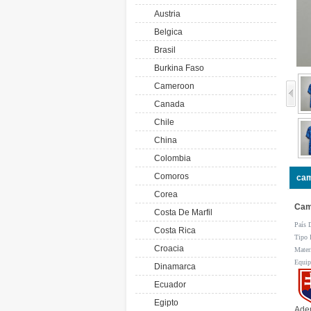
Austria
Belgica
Brasil
Burkina Faso
Cameroon
Canada
Chile
China
Colombia
Comoros
cam
Corea
Cam
Costa De Marfil
País 
Costa Rica
Tipo 
Croacia
Mater
Equi
Dinamarca
Ecuador
Egipto
Adem