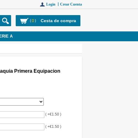
Login 丨
Crear Cuenta
0
Cesta de compra
(
)
ERIE A
aquia Primera Equipacion
( +€1.50 )
( +€1.50 )