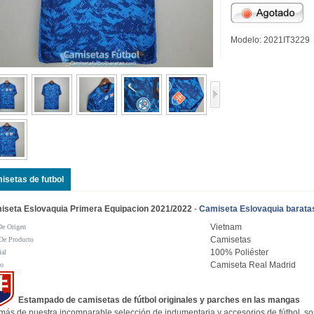
Modelo: 2021IT3229
isetas de futbol
iseta Eslovaquia Primera Equipacion 2021/2022
-
Camiseta Eslovaquia barata
Vietnam
De Origen
Camisetas
De Producto
100% Poliéster
ial
Camiseta Real Madrid
po
Estampado de camisetas de fútbol originales y parches en las mangas
ás de nuestra incomparable selección de indumentaria y accesorios de fútbol, s